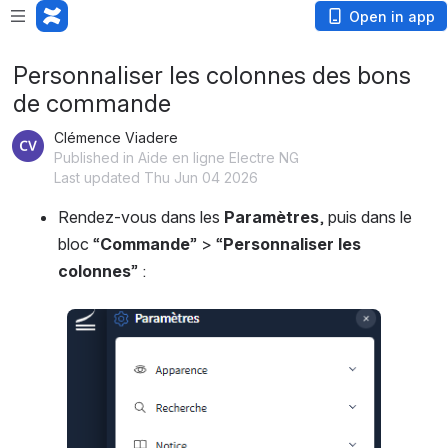
Open in app
Personnaliser les colonnes des bons
de commande
Clémence Viadere
Published in Aide en ligne Electre NG
Last updated Thu Jun 04 2026
Rendez-vous dans les 
Paramètres
, puis dans le 
bloc “
Commande
” > “
Personnaliser les 
colonnes
” : 
Open